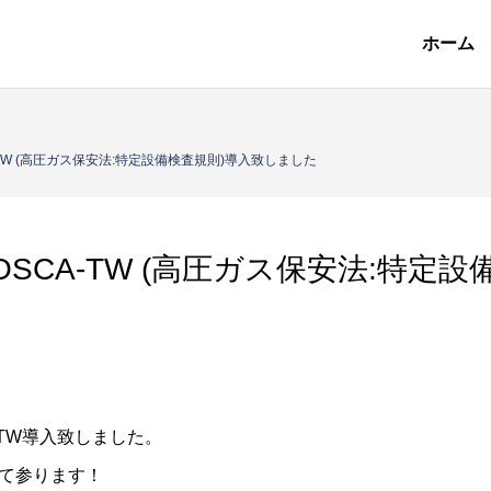
ホーム
TW (高圧ガス保安法:特定設備検査規則)導入致しました
SCA-TW (高圧ガス保安法:特定設
-TW導入致しました。
て参ります！